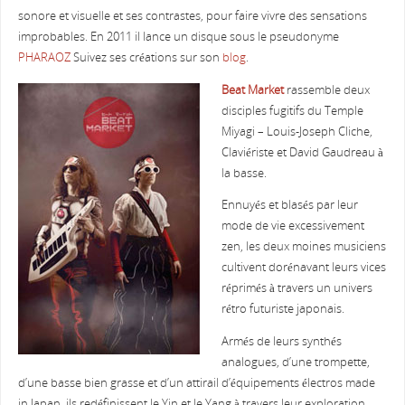
sonore et visuelle et ses contrastes, pour faire vivre des sensations
improbables. En 2011 il lance un disque sous le pseudonyme
PHARAOZ
Suivez ses créations sur son
blog
.
Beat Market
rassemble deux
disciples fugitifs du Temple
Miyagi – Louis-Joseph Cliche,
Claviériste et David Gaudreau à
la basse.
Ennuyés et blasés par leur
mode de vie excessivement
zen, les deux moines musiciens
cultivent dorénavant leurs vices
réprimés à travers un univers
rétro futuriste japonais.
Armés de leurs synthés
analogues, d’une trompette,
d’une basse bien grasse et d’un attirail d’équipements électros made
in Japan, ils redéfinissent le Yin et le Yang à travers leur exploration