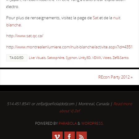
électro.
Pour plus de renseignements, visitez la page de
Sat
et de la
nuit
blanche
.
http://www.sat.qc.ca/
http://www.montrealenlumiere.com/nuit-blanche/activite.aspx?id=4351
TAGGED
Live Visuals
,
Satosphère
,
Syphon
,
Unity3D
,
VDMX
,
Video
,
Zef&Santo
.
REcon Party 2012
»
514.451.8541 or zef(at)joefiola(dot)com | Montreal, Canada |
Read more
about VJ Zef
POWERED BY
PARABOLA
&
WORDPRESS.